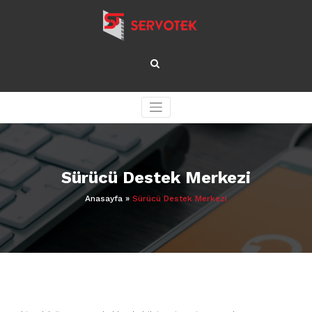
İçeriğe
geç
Sürücü Destek Merkezi
Anasayfa
»
Sürücü Destek Merkezi