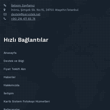
İletişim Sayfamız
İnönü, Şimşek Sk. No:15, 34750 Ataşehir/İstanbul
destek@servotek.net
+90 216 471 65 74
Hızlı Bağlantılar
Anasayfa
Destek ve Bilgi
Fiyat Teklifi Alın
Haberler
Hakkımızda
İletişim
Kartlı Sistem Fotokopi Hizmetleri
Referanslar